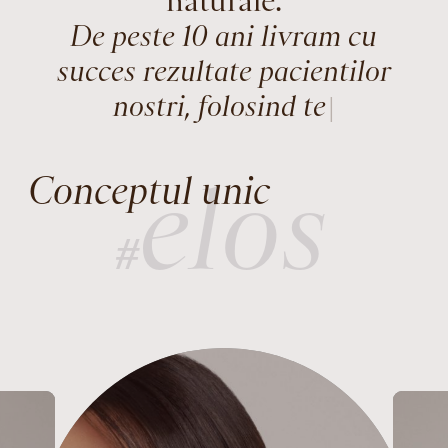
naturale.
D
e
p
e
s
|
elos
Conceptul unic
#