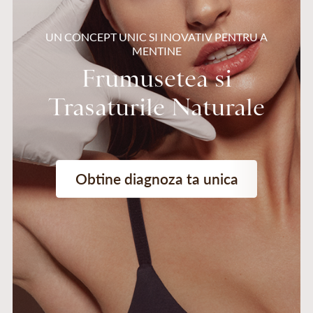
UN CONCEPT UNIC SI INOVATIV PENTRU A
MENTINE
Frumusetea si
Trasaturile Naturale
Obtine diagnoza ta unica