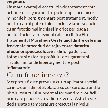
vergeturi.
Un mare avantaj al acestui tip de tratament este
actiunea sa sigura pentru piele, implicand un risc
minor de hiperpigmentare post tratament, motiv
pentru care il putem folosi inclusiv la persoanele
cu un fototip mai inchis si in orice perioada a
anului, inclusiv in sezonul cald. In clinica Elos,
tratamentul Morpheus 8 este unul dintre cele mai
frecvente proceduri de rejuvenare datorita
efectelor spectaculoase
si de lunga durata,
totodata si datorita profilului de siguranta si
riscului minor de hiperpigmentare post
inflamatorie.
Cum functioneaza?
Morpheus 8 este prevazut cu un aplicator special
cu micropini din otel, placati cu aur care patrund la
nivelul tesutului subdermal formand mici orificii
prin care penetreaza radiofrecventa. Astfel, este
declansata o temperatura crescuta la nivelul