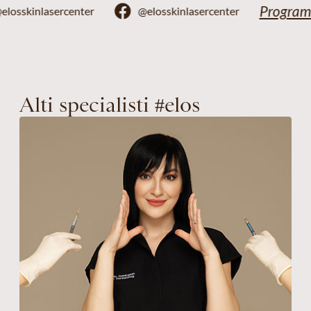
@elosskinlasercenter
@elosskinlasercenter
Alti specialisti #elos