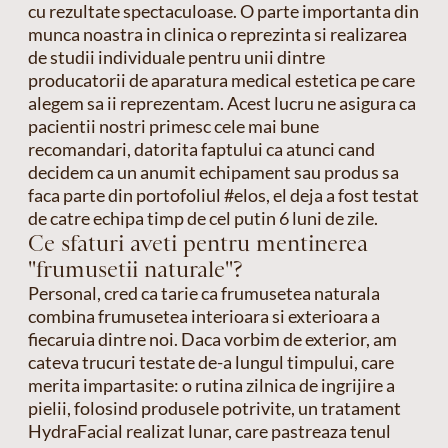
cu rezultate spectaculoase. O parte importanta din
munca noastra in clinica o reprezinta si realizarea
de studii individuale pentru unii dintre
producatorii de aparatura medical estetica pe care
alegem sa ii reprezentam. Acest lucru ne asigura ca
pacientii nostri primesc cele mai bune
recomandari, datorita faptului ca atunci cand
decidem ca un anumit echipament sau produs sa
faca parte din portofoliul #elos, el deja a fost testat
de catre echipa timp de cel putin 6 luni de zile.
Ce sfaturi aveti pentru mentinerea
"frumusetii naturale"?
Personal, cred ca tarie ca frumusetea naturala
combina frumusetea interioara si exterioara a
fiecaruia dintre noi. Daca vorbim de exterior, am
cateva trucuri testate de-a lungul timpului, care
merita impartasite: o rutina zilnica de ingrijire a
pielii, folosind produsele potrivite, un tratament
HydraFacial realizat lunar, care pastreaza tenul