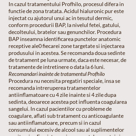
In cazul tratamentului Profhilo, procesul difera in
functie de zona tratata. Acidul hialuronic pur este
injectat cu ajutorul unui ac in tesutul dermic,
conform procedurii BAP, la nivelul fetei, gatului,
decolteului, bratelor sau genunchilor. Procedura
BAP inseamna identificarea punctelor anatomic
receptive ale0 fiecarei zone targetate si injectarea
produsului in acestea. Se recomanda doua sedinte
de tratament pe luna urmate, daca este necesar, de
tratamente de intretinere o data la 6 luni.
Recomandari inainte de tratamentul Profhilo
Procedura nu necesita pregatiri speciale, insa se
recomanda intreruperea tratamentelor
antiinflamatoare cu 4 zile inainte si 4 zile dupa
sedinta, deoarece acestea pot influenta coagularea
sangelui. In cazul pacientilor cu probleme de
coagulare, aflati sub tratament cu anticoagulante
sau antiinflamatoare, precum si in cazul
consumului excesiv de alcool sau al suplimentelor