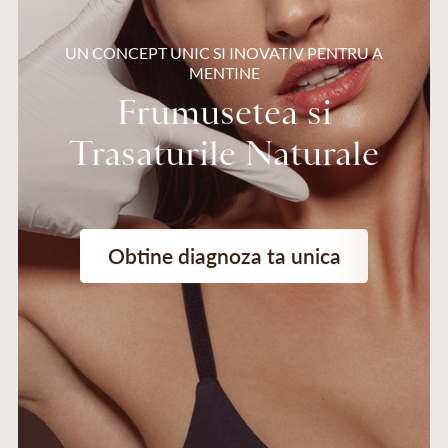
UN CONCEPT UNIC SI INOVATIV PENTRU A
MENTINE
Frumusetea si
Trasaturile Naturale
Obtine diagnoza ta unica