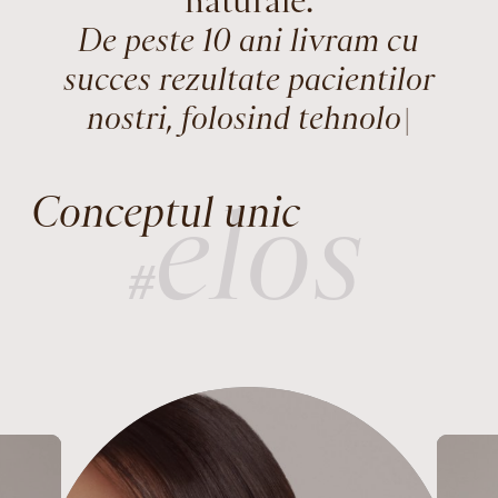
naturale.
D
e
p
e
s
t
e
1
0
a
n
i
l
i
v
|
elos
Conceptul unic
#