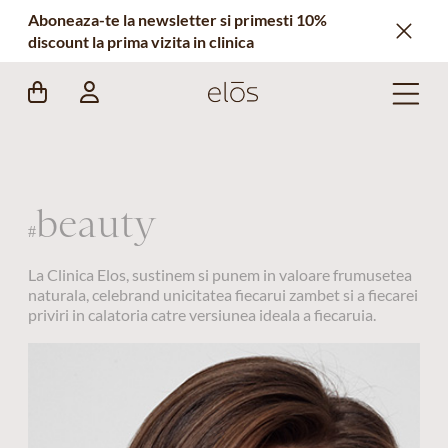
Aboneaza-te la newsletter si primesti 10%
discount la prima vizita in clinica
beauty
#
La Clinica Elos, sustinem si punem in valoare frumusetea
naturala, celebrand unicitatea fiecarui zambet si a fiecarei
priviri in calatoria catre versiunea ideala a fiecaruia.