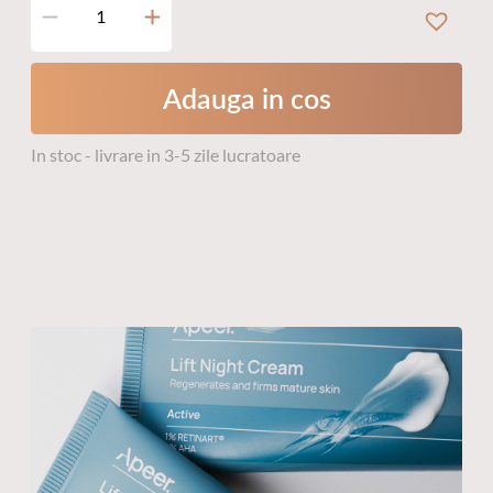
Cantitate
Apeer
Lift
Day
Adauga in cos
Cream
SPF
20
In stoc - livrare in 3-5 zile lucratoare