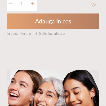
Cantitate
Opulence
Cleansing
Gel
Adauga in cos
In stoc - livrare in 3-5 zile lucratoare