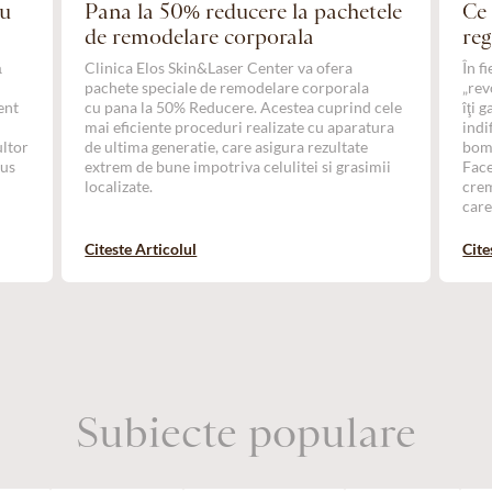
ru
Pana la 50% reducere la pachetele
Ce 
de remodelare corporala
reg
ă
Clinica Elos Skin&Laser Center va ofera
În f
e
pachete speciale de remodelare corporala
„rev
ent
cu pana la 50% Reducere. Acestea cuprind cele
îţi 
,
mai eficiente proceduri realizate cu aparatura
indi
ultor
de ultima generatie, care asigura rezultate
bomb
dus
extrem de bune impotriva celulitei si grasimii
Face
localizate.
crem
care
Citeste Articolul
Cite
Subiecte populare