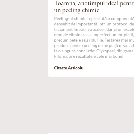
Toamna, anotimpul ideal pent
un peeling chimic
Peeling-ul chimic reprezintă o component
deosebit de importantă într-un protocol d
tratament împotriva acneei, dar și un excel
mod de eliminarea a imperfecțiunilor pielii
precum petele sau ridurile. Testarea mai m
produse pentru peeling de pe piață m-au a
la o singură concluzie: Glykopeel, din gama
Filorga, are rezultatele cele mai bune!
Citeste Articolul