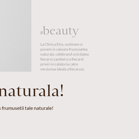
beauty
#
La Clinica Elos, sustinem si
punem in valoare frumusetea
naturala, celebrand unicitatea
fiecarui zambet si a fiecarei
priviri in calatoria catre
versiunea ideala a fiecaruia.
naturala!
 frumusetii tale naturale!