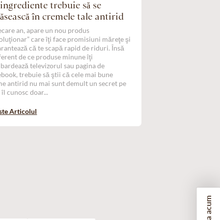
ingrediente trebuie să se
ăsească în cremele tale antirid
iecare an, apare un nou produs
oluţionar” care îţi face promisiuni măreţe şi
garantează că te scapă rapid de riduri. Însă
ferent de ce produse minune îţi
ardează televizorul sau pagina de
book, trebuie să ştii că cele mai bune
e antirid nu mai sunt demult un secret pe
 îl cunosc doar...
ste Articolul
Rezerva acum