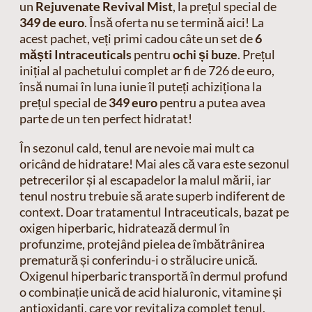
un
Rejuvenate Revival Mist
, la prețul special de
349 de euro
. Însă oferta nu se termină aici! La
acest pachet, veți primi cadou câte un set de
6
măști Intraceuticals
pentru
ochi și buze
. Prețul
inițial al pachetului complet ar fi de 726 de euro,
însă numai în luna iunie îl puteți achiziționa la
prețul special de
349 euro
pentru a putea avea
parte de un ten perfect hidratat!
În sezonul cald, tenul are nevoie mai mult ca
oricând de hidratare! Mai ales că vara este sezonul
petrecerilor și al escapadelor la malul mării, iar
tenul nostru trebuie să arate superb indiferent de
context.
Doar tratamentul Intraceuticals, bazat pe
oxigen hiperbaric, hidratează dermul în
profunzime, protejând pielea de îmbătrânirea
prematură și conferindu-i o strălucire unică.
Oxigenul hiperbaric transportă în dermul profund
o combinație unică de acid hialuronic, vitamine și
antioxidanți, care vor revitaliza complet tenul,