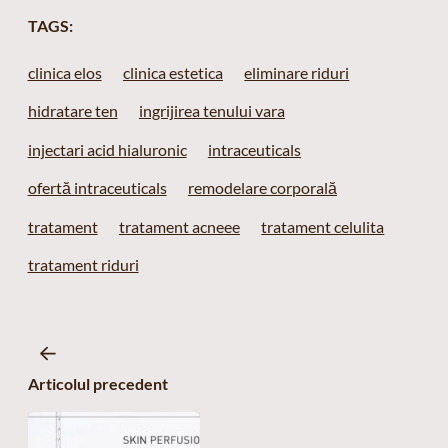
TAGS:
clinica elos
clinica estetica
eliminare riduri
hidratare ten
ingrijirea tenului vara
injectari acid hialuronic
intraceuticals
ofertă intraceuticals
remodelare corporală
tratament
tratament acneee
tratament celulita
tratament riduri
Articolul precedent