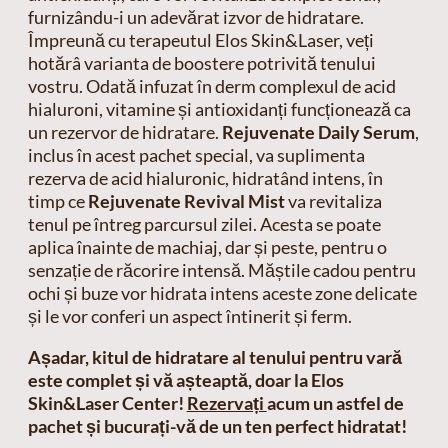
furnizându-i un adevărat izvor de hidratare.
Împreună cu terapeutul Elos Skin&Laser, veți
hotărâ varianta de boostere potrivită tenului
vostru. Odată infuzat în derm complexul de acid
hialuroni, vitamine și antioxidanți funcționează ca
un rezervor de hidratare.
Rejuvenate Daily Serum
,
inclus în acest pachet special, va suplimenta
rezerva de acid hialuronic, hidratând intens, în
timp ce
Rejuvenate Revival Mist
va revitaliza
tenul pe întreg parcursul zilei. Acesta se poate
aplica înainte de machiaj, dar și peste, pentru o
senzație de răcorire intensă. Măștile cadou pentru
ochi și buze vor hidrata intens aceste zone delicate
și le vor conferi un aspect întinerit și ferm.
Așadar, kitul de hidratare al tenului pentru vară
este complet și vă așteaptă, doar la Elos
Skin&Laser Center!
Rezervați
acum un astfel de
pachet și bucurați-vă de un ten perfect hidratat!