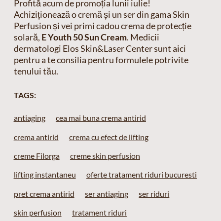
Profită acum de promoția lunii iulie!
Achiziționează o cremă și un ser din gama Skin
Perfusion și vei primi cadou crema de protecție
solară,
E Youth 50 Sun Cream
. Medicii
dermatologi Elos Skin&Laser Center sunt aici
pentru a te consilia pentru formulele potrivite
tenului tău.
TAGS:
antiaging
cea mai buna crema antirid
crema antirid
crema cu efect de lifting
creme Filorga
creme skin perfusion
lifting instantaneu
oferte tratament riduri bucuresti
pret crema antirid
ser antiaging
ser riduri
skin perfusion
tratament riduri