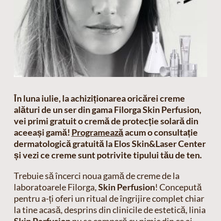
În luna iulie, la achiziționarea oricărei creme
alături de un ser din gama Filorga Skin Perfusion,
vei primi gratuit o cremă de protecție solară din
aceeași gamă!
Programează
acum o consultație
dermatologică gratuită la Elos Skin&Laser Center
și vezi ce creme sunt potrivite tipului tău de ten.
Trebuie să încerci noua gamă de creme de la
laboratoarele Filorga,
Skin Perfusion
! Concepută
pentru a-ți oferi un ritual de îngrijire complet chiar
la tine acasă, desprins din clinicile de estetică, linia
Skin Perfusion
nu se compară cu nimic din ce ai