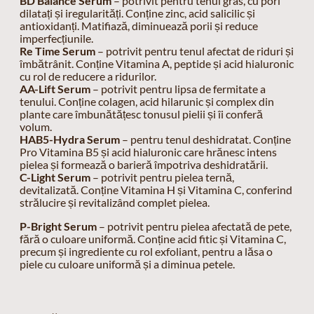
BD Balance Serum
– potrivit pentru tenul gras, cu pori
dilatați și iregularități. Conține zinc, acid salicilic și
antioxidanți. Matifiază, diminuează porii și reduce
imperfecțiunile.
Re Time Serum
– potrivit pentru tenul afectat de riduri și
îmbătrânit. Conține Vitamina A, peptide și acid hialuronic
cu rol de reducere a ridurilor.
AA-Lift Serum
– potrivit pentru lipsa de fermitate a
tenului. Conține colagen, acid hilarunic și complex din
plante care îmbunătățesc tonusul pielii și îi conferă
volum.
HAB5-Hydra Serum
– pentru tenul deshidratat. Conține
Pro Vitamina B5 și acid hialuronic care hrănesc intens
pielea și formează o barieră împotriva deshidratării.
C-Light Serum
– potrivit pentru pielea ternă,
devitalizată. Conține Vitamina H și Vitamina C, conferind
strălucire și revitalizând complet pielea.
P-Bright Serum
– potrivit pentru pielea afectată de pete,
fără o culoare uniformă. Conține acid fitic și Vitamina C,
precum și ingrediente cu rol exfoliant, pentru a lăsa o
piele cu culoare uniformă și a diminua petele.