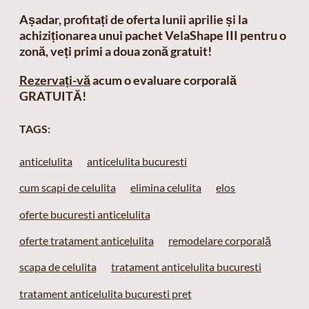
Așadar, profitați de oferta lunii aprilie și la
achiziționarea unui pachet VelaShape III pentru o
zonă, veți primi a doua zonă gratuit!
Rezervați-vă
acum o evaluare corporală
GRATUITĂ!
TAGS:
anticelulita
anticelulita bucuresti
cum scapi de celulita
elimina celulita
elos
oferte bucuresti anticelulita
oferte tratament anticelulita
remodelare corporală
scapa de celulita
tratament anticelulita bucuresti
tratament anticelulita bucuresti pret