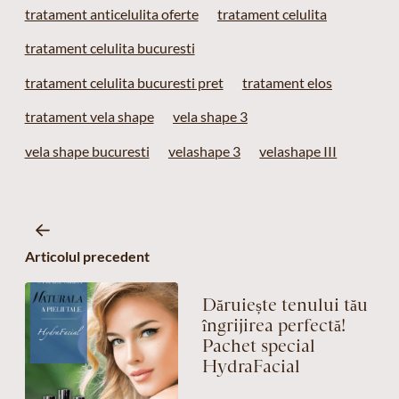
tratament anticelulita oferte
tratament celulita
tratament celulita bucuresti
tratament celulita bucuresti pret
tratament elos
tratament vela shape
vela shape 3
vela shape bucuresti
velashape 3
velashape III
Articolul precedent
Dăruiește tenului tău
îngrijirea perfectă!
Pachet special
HydraFacial