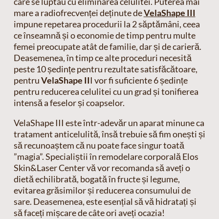
care se luptau cu eliminarea celulitei. Puterea mai
mare a radiofrecvenței deținute de
VelaShape III
impune repetarea procedurii la 2 săptămâni, ceea
ce înseamnă și o economie de timp pentru multe
femei preocupate atât de familie, dar și de carieră.
Deasemenea, în timp ce alte proceduri necesită
peste 10 ședințe pentru rezultate satisfăcătoare,
pentru
VelaShape II
I vor fi suficiente 6 ședințe
pentru reducerea celulitei cu un grad și tonifierea
intensă a feselor și coapselor.
VelaShape III este într-adevăr un aparat minune ca
tratament anticelulită, însă trebuie să fim onești și
să recunoaștem că nu poate face singur toată
”magia”. Specialiștii în remodelare corporală Elos
Skin&Laser Center vă vor recomanda să aveți o
dietă echilibrată, bogată în fructe și legume,
evitarea grăsimilor și reducerea consumului de
sare. Deasemenea, este esențial să vă hidratați și
să faceți mișcare de câte ori aveți ocazia!