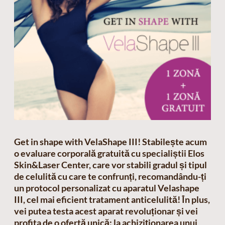
Get in shape with VelaShape III! Stabilește acum
o evaluare corporală gratuită cu specialiștii Elos
Skin&Laser Center, care vor stabili gradul și tipul
de celulită cu care te confrunți, recomandându-ți
un protocol personalizat cu aparatul Velashape
III, cel mai eficient tratament anticelulită! În plus,
vei putea testa acest aparat revoluționar și vei
profita de o ofertă unică: la achiziționarea unui