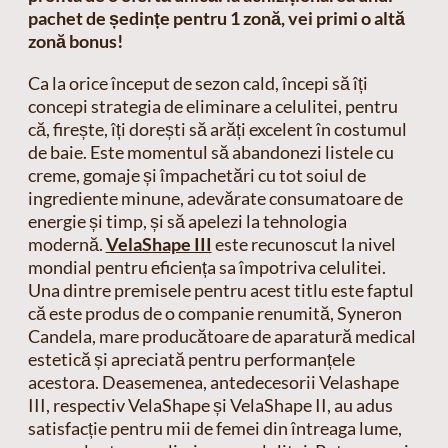
pachet de ședințe pentru 1 zonă, vei primi o altă
zonă bonus!
Ca la orice început de sezon cald, începi să îți
concepi strategia de eliminare a celulitei, pentru
că, firește, îți dorești să arăți excelent în costumul
de baie. Este momentul să abandonezi listele cu
creme, gomaje și împachetări cu tot soiul de
ingrediente minune, adevărate consumatoare de
energie și timp, și să apelezi la tehnologia
modernă.
VelaShape III
este recunoscut la nivel
mondial pentru eficiența sa împotriva celulitei.
Una dintre premisele pentru acest titlu este faptul
că este produs de o companie renumită, Syneron
Candela, mare producătoare de aparatură medical
estetică și apreciată pentru performanțele
acestora.
Deasemenea, antedecesorii Velashape
III, respectiv VelaShape și VelaShape II, au adus
satisfacție pentru mii de femei din întreaga lume,