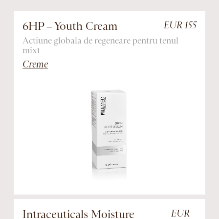
6HP – Youth Cream
EUR 155
Actiune globala de regeneare pentru tenul
O
mixt
s
Creme
Intraceuticals Moisture
EUR