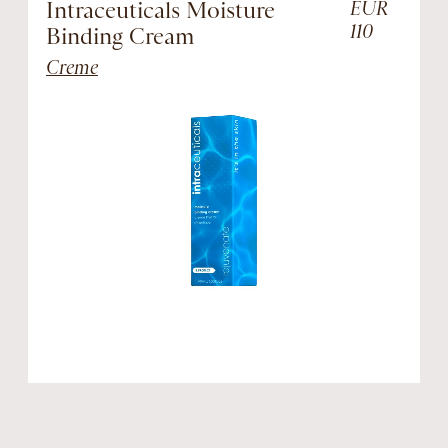
Intraceuticals Moisture
EUR
110
Binding Cream
R
Creme