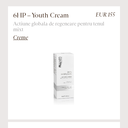
6HP – Youth Cream
EUR 155
Actiune globala de regeneare pentru tenul
O
mixt
s
Creme