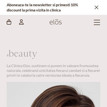
Aboneaza-te la newsletter si primesti 10%
discount la prima vizita in clinica
beauty
#
La Clinica Elos, sustinem si punem in valoare frumusetea
naturala, celebrand unicitatea fiecarui zambet si a fiecarei
priviri in calatoria catre versiunea ideala a fiecaruia.