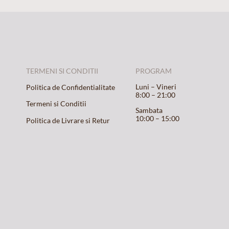
TERMENI SI CONDITII
PROGRAM
Luni – Vineri
Politica de Confidentialitate
8:00 – 21:00
Termeni si Conditii
Sambata
10:00 – 15:00
Politica de Livrare si Retur