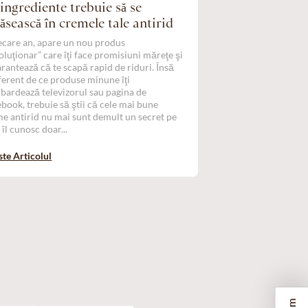
ingrediente trebuie să se
ăsească în cremele tale antirid
iecare an, apare un nou produs
oluţionar” care îţi face promisiuni măreţe şi
garantează că te scapă rapid de riduri. Însă
ferent de ce produse minune îţi
ardează televizorul sau pagina de
book, trebuie să ştii că cele mai bune
e antirid nu mai sunt demult un secret pe
 îl cunosc doar...
ste Articolul