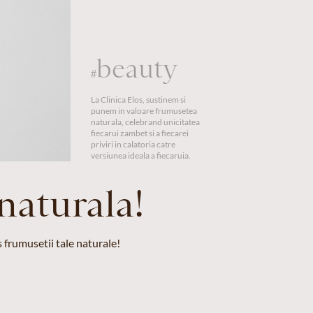
beauty
#
La Clinica Elos, sustinem si
punem in valoare frumusetea
naturala, celebrand unicitatea
fiecarui zambet si a fiecarei
priviri in calatoria catre
versiunea ideala a fiecaruia.
naturala!
 frumusetii tale naturale!