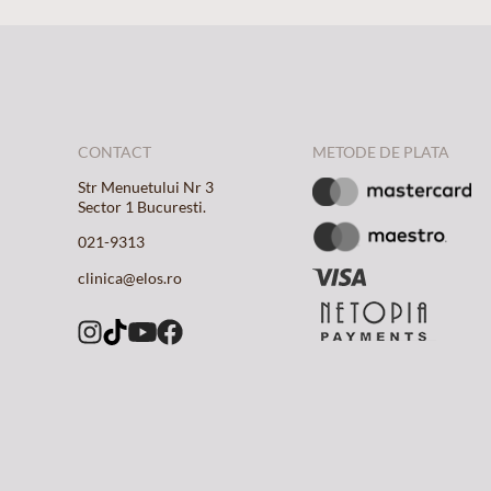
CONTACT
METODE DE PLATA
Str Menuetului Nr 3
Sector 1 Bucuresti.
021-9313
clinica@elos.ro