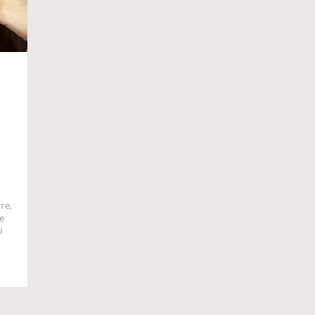
re,
le
i