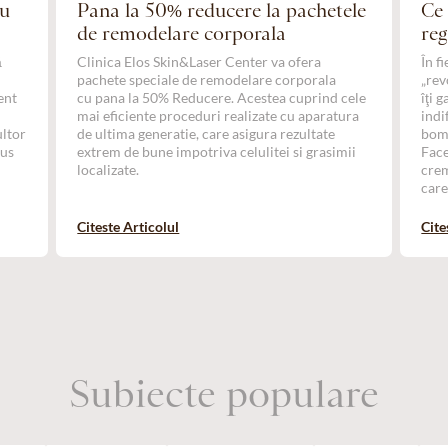
ru
Pana la 50% reducere la pachetele
Ce 
de remodelare corporala
reg
ă
Clinica Elos Skin&Laser Center va ofera
În f
e
pachete speciale de remodelare corporala
„rev
ent
cu pana la 50% Reducere. Acestea cuprind cele
îţi 
,
mai eficiente proceduri realizate cu aparatura
indi
ultor
de ultima generatie, care asigura rezultate
bomb
dus
extrem de bune impotriva celulitei si grasimii
Face
localizate.
crem
care
Citeste Articolul
Cite
Subiecte populare