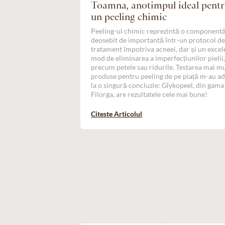
Toamna, anotimpul ideal pent
un peeling chimic
Peeling-ul chimic reprezintă o component
deosebit de importantă într-un protocol d
tratament împotriva acneei, dar și un excel
mod de eliminarea a imperfecțiunilor pielii
precum petele sau ridurile. Testarea mai m
produse pentru peeling de pe piață m-au a
la o singură concluzie: Glykopeel, din gama
Filorga, are rezultatele cele mai bune!
Citeste Articolul