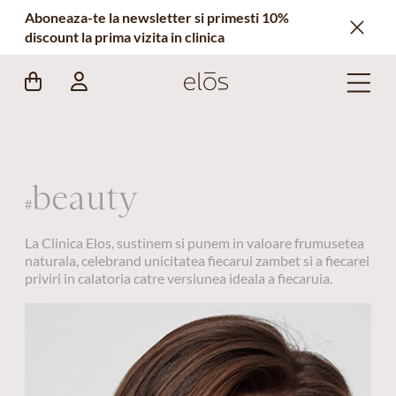
Aboneaza-te la newsletter si primesti 10%
discount la prima vizita in clinica
beauty
#
La Clinica Elos, sustinem si punem in valoare frumusetea
naturala, celebrand unicitatea fiecarui zambet si a fiecarei
priviri in calatoria catre versiunea ideala a fiecaruia.