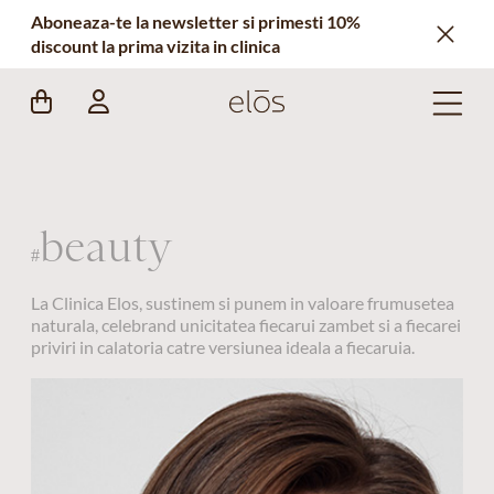
Aboneaza-te la newsletter si primesti 10%
discount la prima vizita in clinica
beauty
#
La Clinica Elos, sustinem si punem in valoare frumusetea
naturala, celebrand unicitatea fiecarui zambet si a fiecarei
priviri in calatoria catre versiunea ideala a fiecaruia.