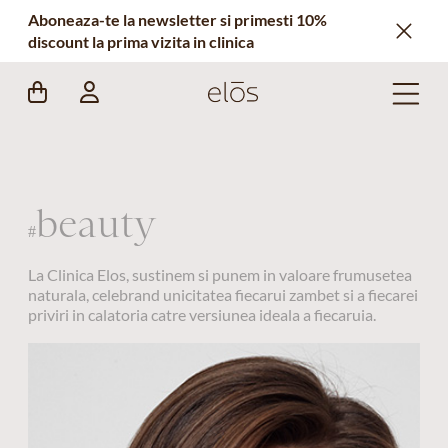
Aboneaza-te la newsletter si primesti 10%
discount la prima vizita in clinica
beauty
#
La Clinica Elos, sustinem si punem in valoare frumusetea
naturala, celebrand unicitatea fiecarui zambet si a fiecarei
priviri in calatoria catre versiunea ideala a fiecaruia.