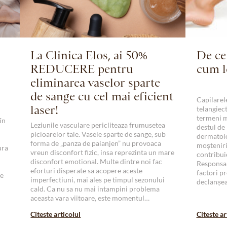
La Clinica Elos, ai 50%
De ce 
REDUCERE pentru
cum l
eliminarea vaselor sparte
de sange cu cel mai eficient
Capilarele
laser!
telangiec
termeni m
în
Leziunile vasculare pericliteaza frumusetea
destul de
picioarelor tale. Vasele sparte de sange, sub
dermatolo
forma de „panza de paianjen” nu provoaca
moștenirii
ura
vreun disconfort fizic, insa reprezinta un mare
contribui
disconfort emotional. Multe dintre noi fac
Responsab
eforturi disperate sa acopere aceste
factori p
te
imperfectiuni, mai ales pe timpul sezonului
declanșe
cald. Ca nu sa nu mai intampini problema
aceasta vara viitoare, este momentul…
Citeste articolul
Citeste ar