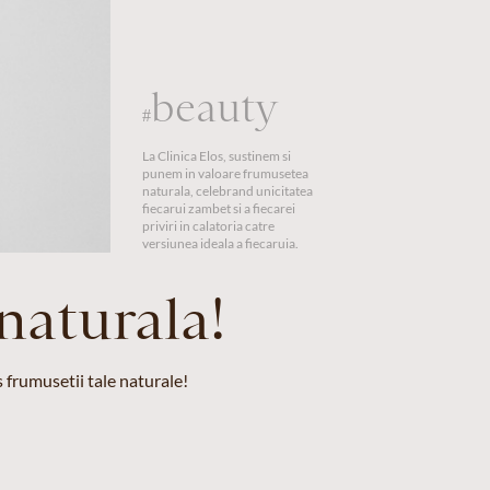
beauty
#
La Clinica Elos, sustinem si
punem in valoare frumusetea
naturala, celebrand unicitatea
fiecarui zambet si a fiecarei
priviri in calatoria catre
versiunea ideala a fiecaruia.
naturala!
 frumusetii tale naturale!