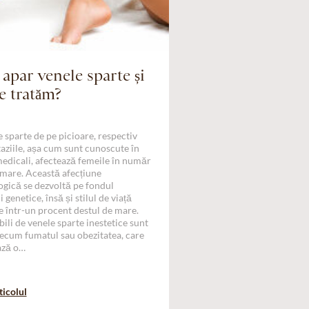
apar venele sparte și
e tratăm?
 sparte de pe picioare, respectiv
taziile, așa cum sunt cunoscute în
edicali, afectează femeile în număr
 mare. Această afecțiune
gică se dezvoltă pe fondul
 genetice, însă și stilul de viață
e într-un procent destul de mare.
ili de venele sparte inestetice sunt
recum fumatul sau obezitatea, care
ază o…
ticolul