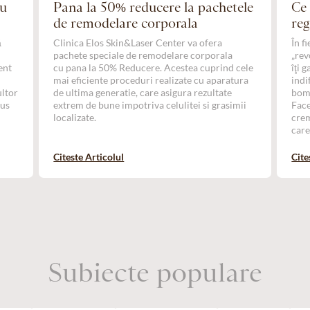
ru
Pana la 50% reducere la pachetele
Ce 
de remodelare corporala
reg
ă
Clinica Elos Skin&Laser Center va ofera
În f
e
pachete speciale de remodelare corporala
„rev
ent
cu pana la 50% Reducere. Acestea cuprind cele
îţi 
,
mai eficiente proceduri realizate cu aparatura
indi
ultor
de ultima generatie, care asigura rezultate
bomb
dus
extrem de bune impotriva celulitei si grasimii
Face
localizate.
crem
care
Citeste Articolul
Cite
Subiecte populare