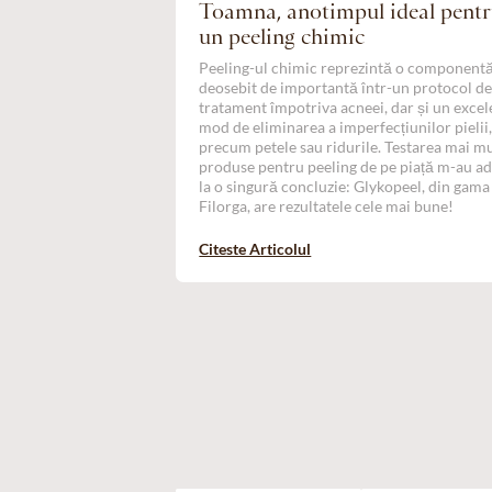
Toamna, anotimpul ideal pent
un peeling chimic
Peeling-ul chimic reprezintă o component
deosebit de importantă într-un protocol d
tratament împotriva acneei, dar și un excel
mod de eliminarea a imperfecțiunilor pielii
precum petele sau ridurile. Testarea mai m
produse pentru peeling de pe piață m-au a
la o singură concluzie: Glykopeel, din gama
Filorga, are rezultatele cele mai bune!
Citeste Articolul