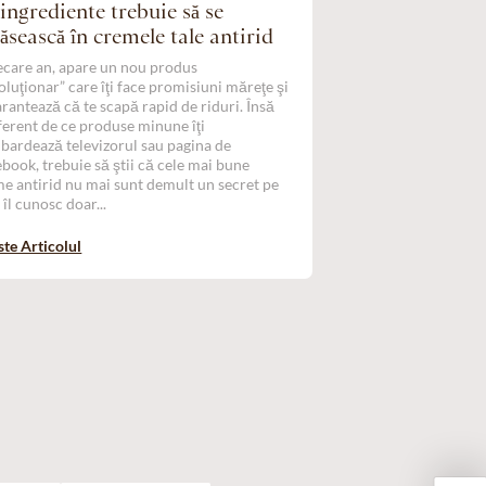
ingrediente trebuie să se
ăsească în cremele tale antirid
iecare an, apare un nou produs
oluţionar” care îţi face promisiuni măreţe şi
garantează că te scapă rapid de riduri. Însă
ferent de ce produse minune îţi
ardează televizorul sau pagina de
book, trebuie să ştii că cele mai bune
e antirid nu mai sunt demult un secret pe
 îl cunosc doar...
ste Articolul