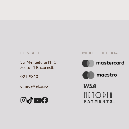
CONTACT
METODE DE PLATA
Str Menuetului Nr 3
Sector 1 Bucuresti.
021-9313
clinica@elos.ro