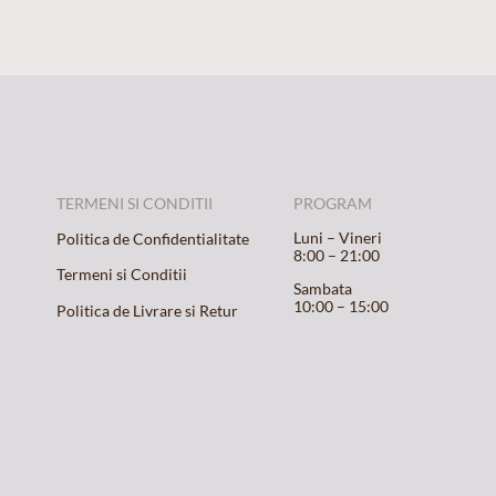
TERMENI SI CONDITII
PROGRAM
Luni – Vineri
Politica de Confidentialitate
8:00 – 21:00
Termeni si Conditii
Sambata
10:00 – 15:00
Politica de Livrare si Retur