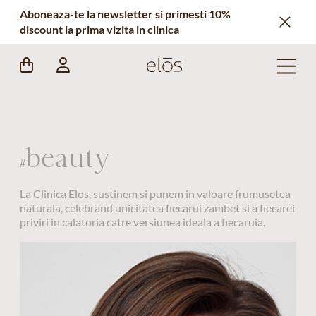
Aboneaza-te la newsletter si primesti 10%
discount la prima vizita in clinica
beauty
#
La Clinica Elos, sustinem si punem in valoare frumusetea
naturala, celebrand unicitatea fiecarui zambet si a fiecarei
priviri in calatoria catre versiunea ideala a fiecaruia.