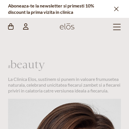
Aboneaza-te la newsletter si primesti 10%
discount la prima vizita in clinica
beauty
#
La Clinica Elos, sustinem si punem in valoare frumusetea
naturala, celebrand unicitatea fiecarui zambet si a fiecarei
priviri in calatoria catre versiunea ideala a fiecaruia.