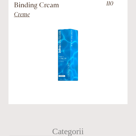
110
Binding Cream
O
s
Creme
Categorii