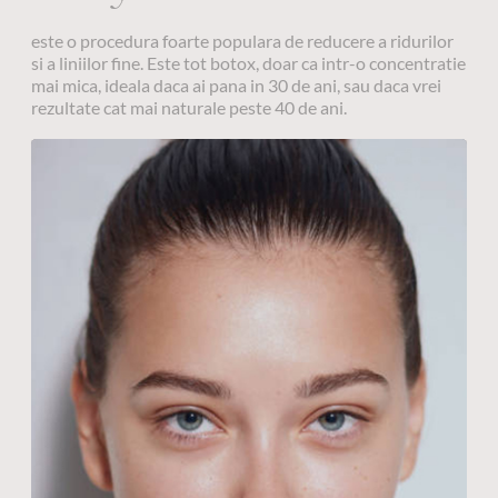
este o procedura foarte populara de reducere a ridurilor
si a liniilor fine. Este tot botox, doar ca intr-o concentratie
mai mica, ideala daca ai pana in 30 de ani, sau daca vrei
rezultate cat mai naturale peste 40 de ani.