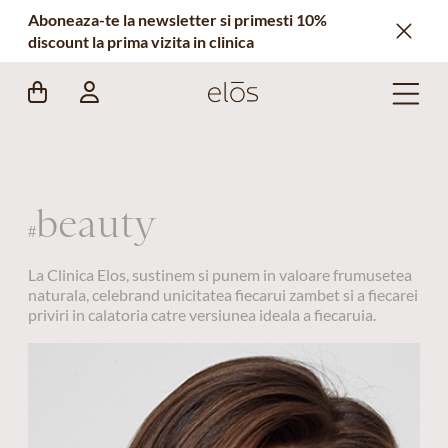
Aboneaza-te la newsletter si primesti 10%
discount la prima vizita in clinica
beauty
#
La Clinica Elos, sustinem si punem in valoare frumusetea
naturala, celebrand unicitatea fiecarui zambet si a fiecarei
priviri in calatoria catre versiunea ideala a fiecaruia.